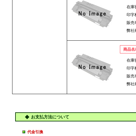
在庫
印字
販売
弊社
商品名
在庫
印字
販売
弊社
お支払方法について
代金引換