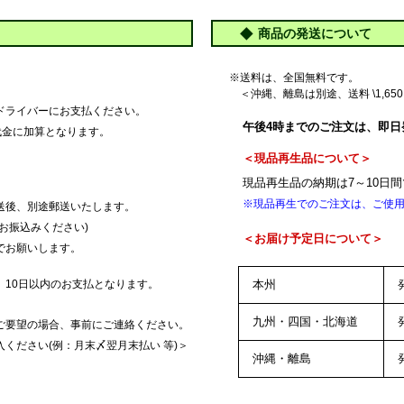
商品の発送について
※送料は、全国無料です。
＜沖縄、離島は別途、送料 \1,6
ドライバーにお支払ください。
午後4時までのご注文は、即日
品代金に加算となります。
＜現品再生品について＞
現品再生品の納期は7～10日
※現品再生でのご注文は、ご使
送後、別途郵送いたします。
お振込みください)
＜お届け予定日について＞
でお願いします。
、10日以内のお支払となります。
本州
九州・四国・北海道
ご要望の場合、事前にご連絡ください。
ください(例：月末〆翌月末払い 等)＞
沖縄・離島