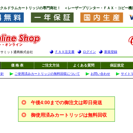
クルドラムカートリッジの専門商社！ ＜レーザープリンター・ＦＡＸ・コピー機
ＦＡＸ注文書
ログイン
新規登録
F サミット通商株式会社
価 格 表
ご注文方法
よくある質問
保証規定
方針
ご使用済みカートリッジの無料回収について
お問い合わせ
サイト
◎
午後4:00までの御注文は即日発送
◎
御使用済みカートリッジは無料回収